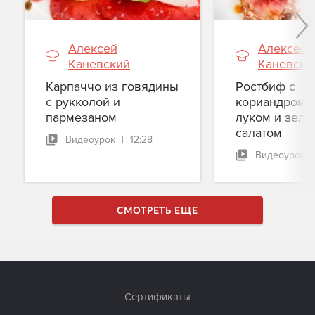
удержания вы готовы услышать
неудобную п
бонусы могут
Алексей
Алексей
изменить подход вы хотите
Каневский
Каневски
командой по
ощущениям, 
Карпаччо из говядины
Ростбиф с
месяц до тог
с рукколой и
кориандром,
заявление Вебинар — для тех, кто устал
пармезаном
луком и зел
от бесконеч
салатом
Видеоурок
|
12:28
перейти от 
Видеоурок
|
проактивном
предотвраща
сотрудников. Вы уйдёте не с теорией
с готовым и
СМОТРЕТЬ ЕЩЕ
можно внедрить
план пре- и
схема, как «
сотрудника 
не потерять
Сертификаты
сроке памятка точек контроля —