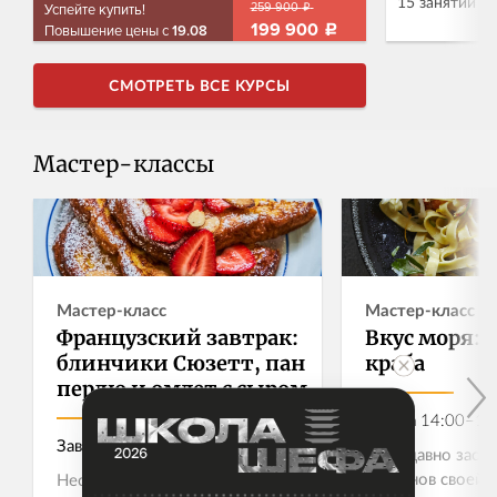
15 занятий
259 900
Успейте купить!
₽
199 900
Повышение цены с
19.08
₽
Трёхнедельн
18 практических занятия под
с образоват
руководством опытных шефов-
СМОТРЕТЬ ВСЕ КУРСЫ
и професси
инструкторов и более 60 рецептов –
от лидеров 
от сытной русской классики до
готовая сис
азиатской экзотики. Из обширного
Мастер-классы
воплощения 
арсенала профессиональных поваров
Записать
Записаться
Узнать больше →
проектов
всего мира мы отобрали только те
рецепты, практические техники и
теоретические знания, которые
действительно пригодятся на
домашней кухне.
Мастер-класс
Мастер-класс
Французский завтрак:
Вкус моря: 
блинчики Сюзетт, пан
краба
пердю и омлет с сыром
Завтра
14:00–17
Завтра
10:00–13:00
Краб давно зас
гурманов своей 
Неспешный завтрак посреди