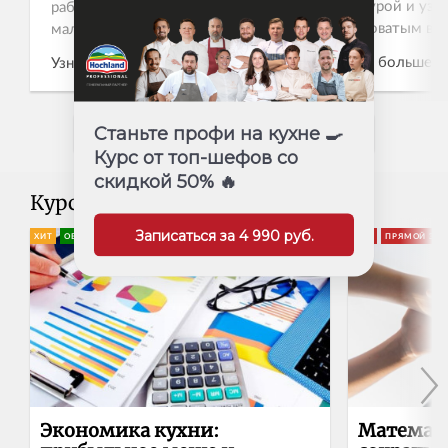
текстурой и уз
рабочей недели ощущается как
сладковатым вк
маленькая роскошь.
собрали три рец
Приглашаем на
Узнать больше 
Узнать больше →
уголков мира, чт
гастрономическое утро во
насколько мног
французском стиле: проведите
может быть этот
утро так, как обычно
Записа
Записаться
Станьте профи на кухне 🍳
СМОТРЕТЬ РАСПИСАНИЕ
получается только в отпуске.
Курс от топ-шефов со
скидкой 50% 🔥
Курсы
Записаться за 4 990 руб.
ХИТ
ОБНОВЛЕННАЯ ПРОГРАММА
NEW
ПРЯМОЙ ЭФИ
Экономика кухни:
Математи