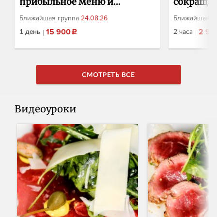
прибыльное меню и
сокращат
управление расходами
работать
Ближайшая группа
24.08.26
Ближайшая г
команды
1 день
2 часа
15 900
2 90
₽
Авторский однодневный интенсивный
Онлайн-веби
курс для владельцев, управляющих и
HRD Дринкит,
шеф-поваров, которые хотят взять
более 1500 сот
СМОТРЕТЬ ВСЕ
финансы кухни под полный контроль:
HR команды, 
от создания прибыльного меню и
адаптацию, 
управления себестоимостью до
развитие и 
Записаться
Записать
Видеоуроки
Узнать больше →
производственного учёта,
Дринкит спикер и автор программ в
инвентаризации и профилактики
Novikov Business
воровства. Цели курса: за один день
спикер Suppo
собрать набор рабочих инструментов
образование L&D Starbucks 2012 - 201
по построению системы контроля
L&D Zotman 2019 -
финансов кухни: найти где теряются
вас, если: текучка — ваша головная
деньги прямо сейчас и научиться
боль, и вы н
закладывать прибыль на этапе создания
этот поток вы хотите сократить
меню
затраты на п
счёт зарплат