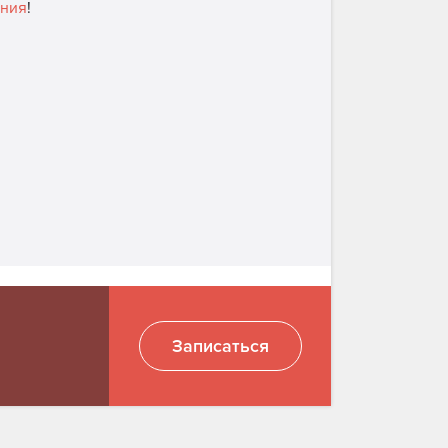
ания
!
Записаться