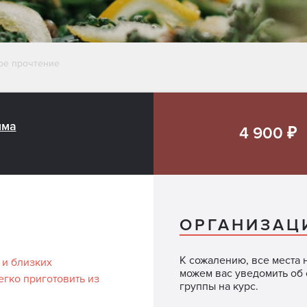
ое прочтение
мма
4 900 ₽
ОРГАНИЗАЦ
К сожалению, все места 
 и близких
можем вас уведомить об
гко приготовить из
группы на курс.