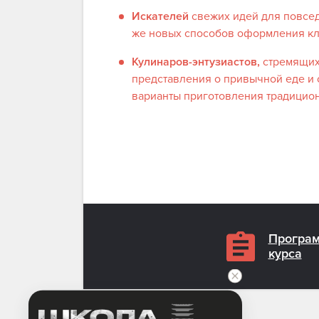
Искателей
свежих идей для повсед
же новых способов оформления кл
Кулинаров-энтузиастов,
стремящих
представления о привычной еде и 
варианты приготовления традицио
Програ
курса