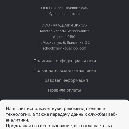
ООО «Онлайн кукинг скул»
Кулинарная школа
ООО «АКАДЕМИЯ ВКУСА»
Мастер-классы, мероприятия
Адрес: 119180,
г. Москва, ул. Б. Якиманка, 22
school@novikovschool.com
Политика конфиденциальности
Пользовательское соглашение
Правовая информация
Правила оплаты
Устав
Наш сайт использует куки, рекомендательные
Лицензия
технологии, а также передачу данных службам веб-
аналитики.
Сведения об организации
Продолжая его использование, вы соглашаетесь с