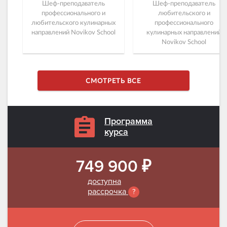
Шеф-преподаватель
Шеф-преподаватель
профессионального и
любительского и
любительского кулинарных
профессионального
направлений Novikov School
кулинарных направлений
Novikov School
СМОТРЕТЬ ВСЕ
Программа
курса
749 900 ₽
доступна
рассрочка
?