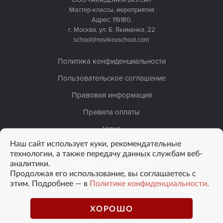
Мастер-классы, мероприятия
Адрес: 119180,
г. Москва, ул. Б. Якиманка, 22
school@novikovschool.com
Политика конфиденциальности
Пользовательское соглашение
Правовая информация
Правила оплаты
Устав
Наш сайт использует куки, рекомендательные
Лицензия
технологии, а также передачу данных службам веб-
аналитики.
Сведения об организации
Продолжая его использование, вы соглашаетесь с
Данные о результатах СОУТ
этим. Подробнее — в
Политике конфиденциальности
.
ХОРОШО