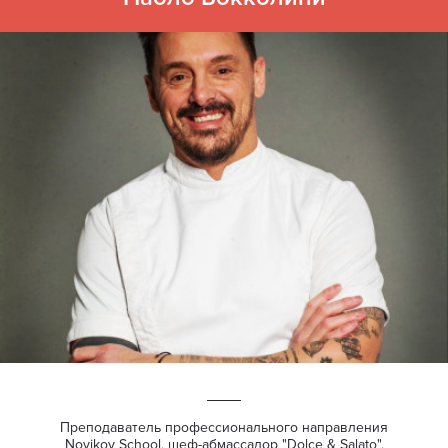
Преподаватель профессионального направления
Novikov School, шеф-абмассадор "Dolce & Salato",