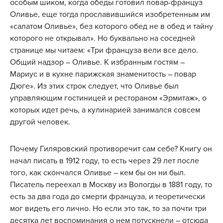
особым шиком, когда обеды готовил повар-француз
Оливье, еще тогда прославившийся изобретенным им
«салатом Оливье», без которого обед не в обед и тайну
которого не открывал». Но буквально на соседней
странице мы читаем: «Три француза вели все дело.
Общий надзор – Оливье. К избранным гостям –
Мариус и в кухне парижская знаменитость – повар
Дюге». Из этих строк следует, что Оливье был
управляющим гостиницей и рестораном «Эрмитаж», о
которых идет речь, а кулинарией занимался совсем
другой человек.
Почему Гиляровский противоречит сам себе? Книгу он
начал писать в 1912 году, то есть через 29 лет после
того, как скончался Оливье – кем бы он ни был.
Писатель переехал в Москву из Вологды в 1881 году, то
есть за два года до смерти француза, и теоретически
мог видеть его лично. Но если это так, то за почти три
десятка лет воспоминания о нем потускнели – отсюда