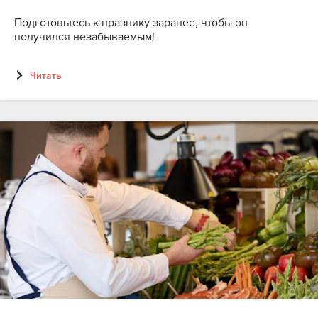
Подготовьтесь к празнику заранее, чтобы он
РЕЦЕПТЫ
получился незабываемым!
КАК Я СТАЛ ПОВАРОМ
Читать
ТВОРЧЕСТВО