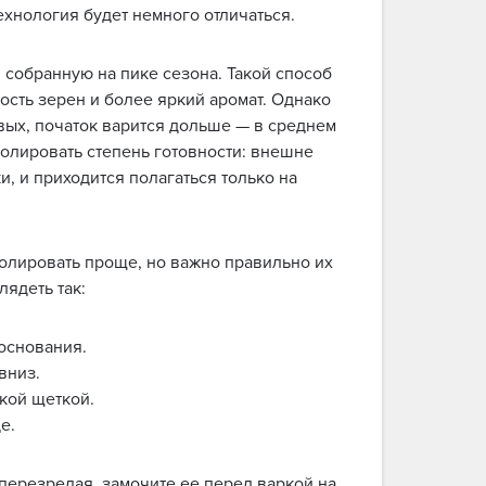
 технология будет немного отличаться.
 собранную на пике сезона. Такой способ
ость зерен и более яркий аромат. Однако
рвых, початок варится дольше — в среднем
тролировать степень готовности: внешне
ки, и приходится полагаться только на
ролировать проще, но важно правильно их
лядеть так:
 основания.
 вниз.
гкой щеткой.
де.
перезрелая, замочите ее перед варкой на