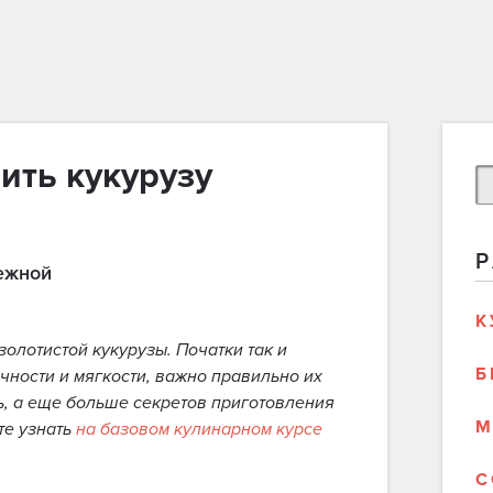
ить кукурузу
нежной
К
олотистой кукурузы. Початки так и
Б
очности и мягкости, важно правильно их
ть, а еще больше секретов приготовления
М
те узнать
на базовом кулинарном курсе
С