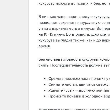
кукурузу можно и в листьях, и без, но
В листьях чаще варят свежую кукурузу,
позволяет сохранить натуральную сочн
у этого варианта есть и минусы. Во-пе
на 10–15 минут. Во-вторых, трудно кон
кукуруза выглядит так же, как и до вар
время.
Без листьев готовность кукурузы конт
снять. Последовательность должна выг
Срежьте нижнюю часть початка у
Снимите листья, двигаясь сверху
Удалите «усы» — вручную или мя
Промойте початки в холодной во
Если кукуруза не слишком свежая или 