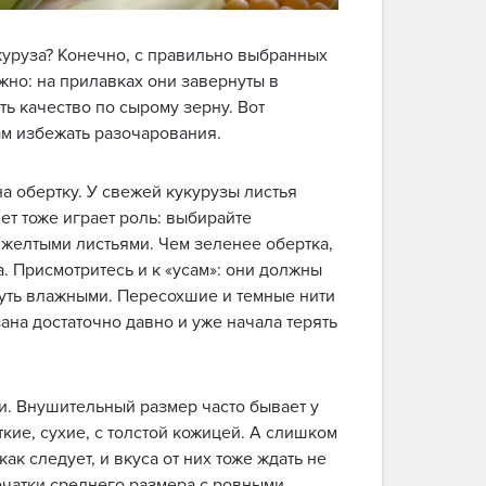
куруза? Конечно, с правильно выбранных
жно: на прилавках они завернуты в
ть качество по сырому зерну. Вот
ам избежать разочарования.
а обертку. У свежей кукурузы листья
ет тоже играет роль: выбирайте
желтыми листьями. Чем зеленее обертка,
а. Присмотритесь и к «усам»: они должны
чуть влажными. Пересохшие и темные нити
зана достаточно давно и уже начала терять
ми. Внушительный размер часто бывает у
кие, сухие, с толстой кожицей. А слишком
ак следует, и вкуса от них тоже ждать не
чатки среднего размера с ровными,