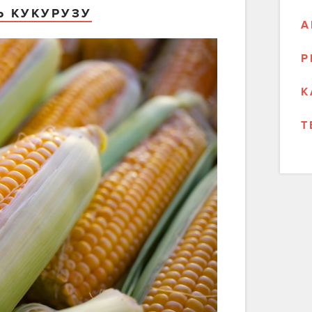
Ь КУКУРУЗУ
А
Р
К
Т