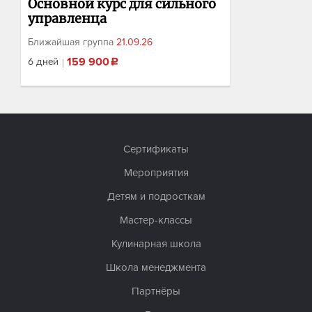
Основной курс для сильного
управленца
Ближайшая группа
21.09.26
6 дней
159 900
₽
Все процессы операционной
деятельности от финансов и
производственного учёта до
командообразования и системы
Сертификаты
безопасности
Записаться
Мероприятия
Узнать больше →
Детям и подросткам
Мастер-классы
Кулинарная школа
Школа менеджмента
Партнёры