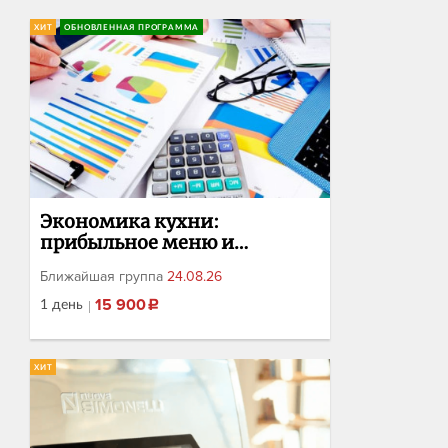
ХИТ
ОБНОВЛЕННАЯ ПРОГРАММА
Экономика кухни:
прибыльное меню и
управление расходами
Ближайшая группа
24.08.26
1 день
15 900
₽
Авторский однодневный интенсивный
курс для владельцев, управляющих и
ХИТ
шеф-поваров, которые хотят взять
финансы кухни под полный контроль:
от создания прибыльного меню и