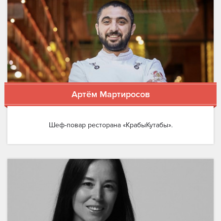
Артём Мартиросов
Шеф-повар ресторана «КрабыКутабы».