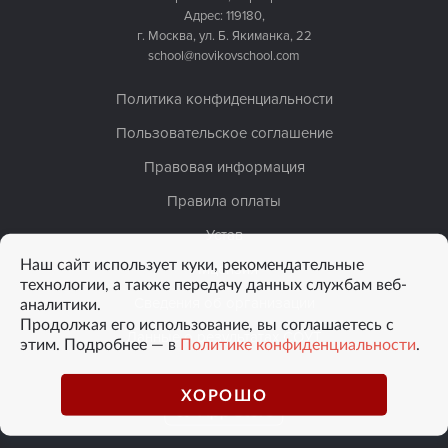
Адрес: 119180,
г. Москва, ул. Б. Якиманка, 22
school@novikovschool.com
Политика конфиденциальности
Пользовательское соглашение
Правовая информация
Правила оплаты
Устав
Наш сайт использует куки, рекомендательные
Лицензия
технологии, а также передачу данных службам веб-
аналитики.
Сведения об организации
Продолжая его использование, вы соглашаетесь с
Данные о результатах СОУТ
этим. Подробнее — в
Политике конфиденциальности
.
ХОРОШО