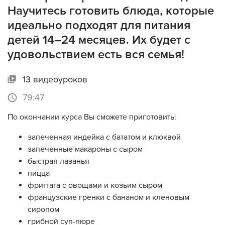
Научитесь готовить блюда, которые
Просмотр видео доступен только
идеально подходят для питания
зарегистрированным пользователям с
детей 14–24 месяцев. Их будет с
оформленной подпиской.
удовольствием есть вся семья!
Войти
13 видеоуроков
79:47
По окончании курса Вы сможете приготовить:
запеченная индейка с бататом и клюквой
запеченные макароны с сыром
быстрая лазанья
пицца
фриттата с овощами и козьим сыром
французские гренки с бананом и кленовым
сиропом
грибной суп-пюре