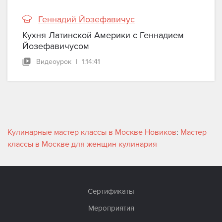
Геннадий Йозефавичус
Кухня Латинской Америки с Геннадием
Йозефавичусом
Видеоурок
|
1:14:41
Кулинарные мастер классы в Москве Новиков
:
Мастер
классы в Москве для женщин кулинария
Сертификаты
Мероприятия