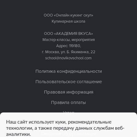
ООО «Онлайн кукинг скул»
Кулинарная школа
ООО «АКАДЕМИЯ ВКУСА»
Мастер-классы, мероприятия
Адрес: 119180,
г. Москва, ул. Б. Якиманка, 22
school@novikovschool.com
Политика конфиденциальности
Пользовательское соглашение
Правовая информация
Правила оплаты
Устав
Наш сайт использует куки, рекомендательные
Лицензия
технологии, а также передачу данных службам веб-
аналитики.
Сведения об организации