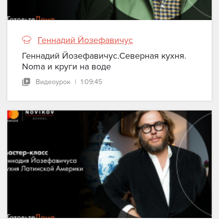
Геннадий Йозефавичус
Геннадий Йозефавичус.Северная кухня.
Noma и круги на воде
Видеоурок
|
1:09:45