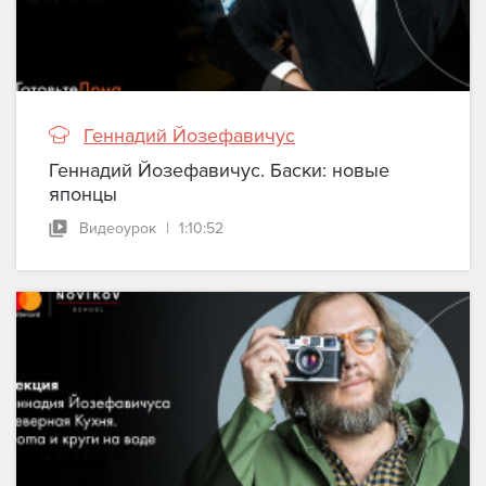
Геннадий Йозефавичус
Геннадий Йозефавичус. Баски: новые
японцы
Видеоурок
|
1:10:52