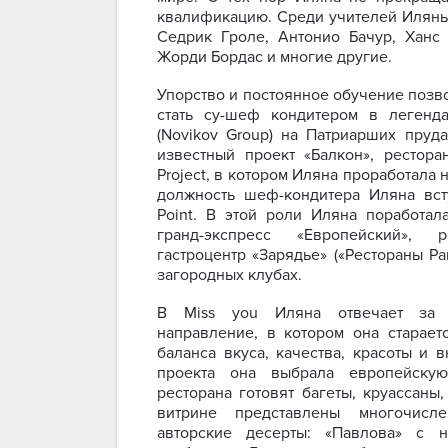
квалификацию. Среди учителей Иляны
Седрик Гроле, Антонио Бачур, Ханс
Жорди Бордас и многие другие.
Упорство и постоянное обучение позв
стать су-шеф кондитером в легенда
(Novikov Group) на Патриарших пруд
известный проект «Балкон», рестора
Project, в котором Иляна проработала 
должность шеф-кондитера Иляна вст
Point. В этой роли Иляна поработал
гранд-экспресс «Европейский», 
гастроцентр «Зарядье» («Рестораны Ра
загородных клубах.
В Miss you Иляна отвечает за 
направление, в котором она старает
баланса вкуса, качества, красоты и 
проекта она выбрала европейскую
ресторана готовят багеты, круассаны,
витрине представлены многочисл
авторские десерты: «Павлова» с 