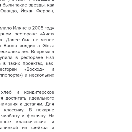
 были такие звезды, как
 Овандо, Йохан Ферран,
олило Иляне в 2005 году
рном ресторане «Аист»
ах. Далее был не менее
н Buono холдинга Ginza
несколько лет. Впервые в
упила в ресторане Fish
а в таких проектах, как
ресторан «Восход» и
ппопорта») и нескольких
хлеб и кондитерское
ся достигать идеального
внимания к деталям. Для
 классику. В пекарне
 чиабатту и фокаччу. На
енные классические и
начинкой из фейхоа и