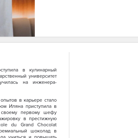
ступила в кулинарный
дарственный университет
училась на инженера-
опытов в карьере стало
ром Иляна приступила в
я своему первому шефу
ажировку в престижную
ole du Grand Chocolat
премиальный шоколад в
ла учиться и повышать