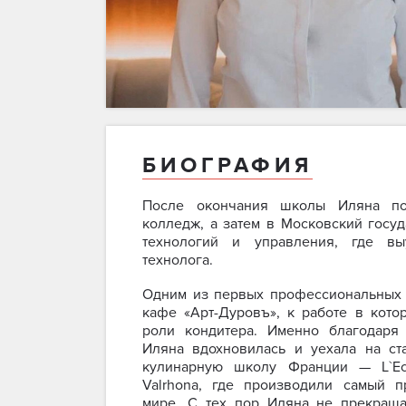
БИОГРАФИЯ
После окончания школы Иляна по
колледж, а затем в Московский госу
технологий и управления, где вы
технолога.
Одним из первых профессиональных 
кафе «Арт-Дуровъ», к работе в кото
роли кондитера. Именно благодар
Иляна вдохновилась и уехала на ст
кулинарную школу Франции — L`Ec
Valrhona, где производили самый 
мире. С тех пор Иляна не прекраща