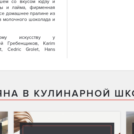
ашем со вкусом юдзу и
ты и лайма, фирменная
кусе домашнее пралине из
з молочного шоколада и
кому искусству у
ей Гребенщиков, Karim
t, Cedric Grolet, Hans
ЯНА В КУЛИНАРНОЙ ШК