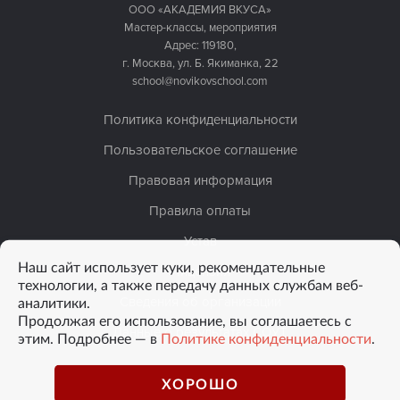
ООО «АКАДЕМИЯ ВКУСА»
Мастер-классы, мероприятия
Адрес: 119180,
г. Москва, ул. Б. Якиманка, 22
school@novikovschool.com
Политика конфиденциальности
Пользовательское соглашение
Правовая информация
Правила оплаты
Устав
Наш сайт использует куки, рекомендательные
Лицензия
технологии, а также передачу данных службам веб-
аналитики.
Сведения об организации
Продолжая его использование, вы соглашаетесь с
Данные о результатах СОУТ
этим. Подробнее — в
Политике конфиденциальности
.
ХОРОШО