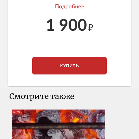
Мгновенный доступ к курсу сразу после его
оплаты
1 900
4 видеозанятия с шефами-преподавателями
Novikov School
₽
Советы и профессиональные лайфхаки о
выборе, хранении и безотходном производстве
при приготовлении рыбы
Доступ к профессиональным записям занятий в
течение 90 дней после регистрации на курс
КУПИТЬ
Смотрите также
NEW