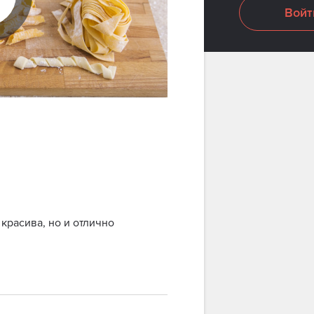
Войт
 красива, но и отлично
ступен только
пользователям с
одпиской.