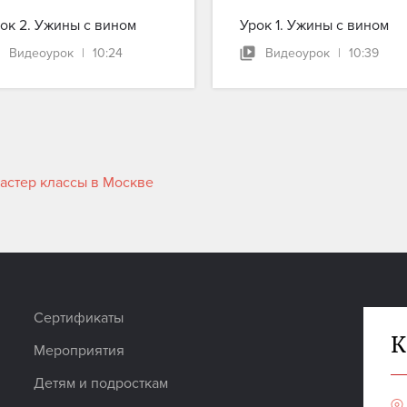
ок 2. Ужины с вином
Урок 1. Ужины с вином
Видеоурок
|
10:24
Видеоурок
|
10:39
астер классы в Москве
Сертификаты
К
Мероприятия
Детям и подросткам