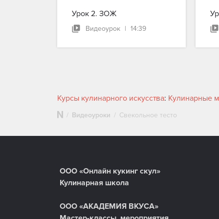
Урок 2. ЗОЖ
Ур
Видеоурок
|
14:39
Курсы кулинарного искусства
:
Кулинарные м
Видеоуроки
Свекольное тесто
ООО «Онлайн кукинг скул»
Кулинарная школа
ООО «АКАДЕМИЯ ВКУСА»
Мастер-классы, мероприятия