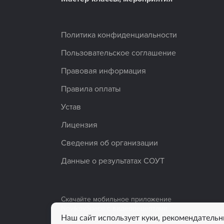
Политика конфиденциальности
Пользовательское соглашение
Правовая информация
Правила оплаты
Устав
Лицензия
Сведения об организации
Данные о результатах СОУТ
Скачайте мобильное приложение
NovikovSpace с видеорецептами
Наш сайт использует куки, рекомендательн
от знаменитых шефов