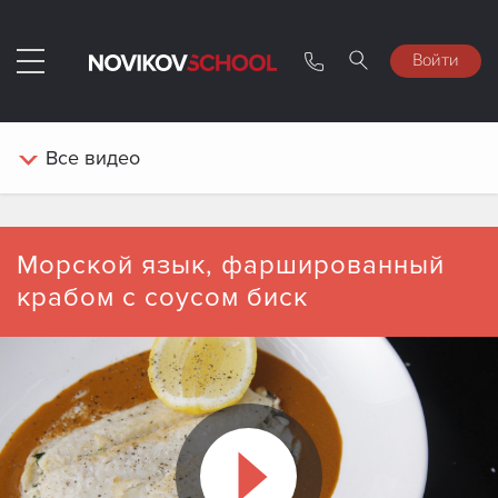
Войти
Все
видео
Морской язык, фаршированный
крабом с соусом биск