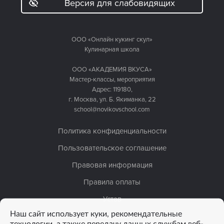
Версия для слабовидящих
ООО «Онлайн кукинг скул»
Кулинарная школа
ООО «АКАДЕМИЯ ВКУСА»
Мастер-классы, мероприятия
Адрес: 119180,
г. Москва, ул. Б. Якиманка, 22
school@novikovschool.com
Политика конфиденциальности
Пользовательское соглашение
Правовая информация
Правила оплаты
Устав
Наш сайт использует куки, рекомендательные
Лицензия
технологии, а также передачу данных службам веб-