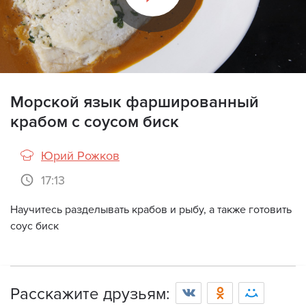
Морской язык фаршированный
крабом с соусом биск
Юрий Рожков
17:13
Научитесь разделывать крабов и рыбу, а также готовить
Просмотр видео доступен только
соус биск
зарегистрированным пользователям с
оформленной подпиской.
Войти
Расскажите друзьям: