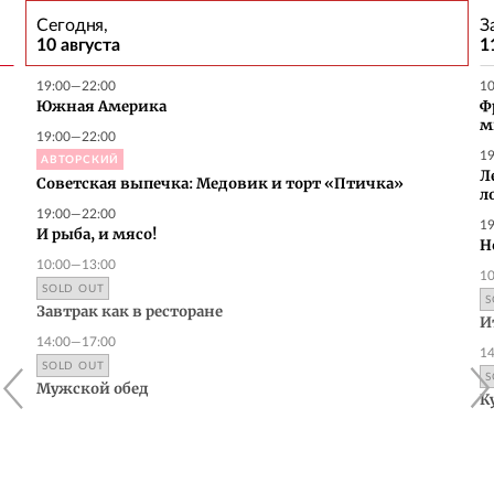
Сегодня,
З
10 августа
1
19:00—22:00
1
Южная Америка
Ф
м
19:00—22:00
1
АВТОРСКИЙ
Л
Советская выпечка: Медовик и торт «Птичка»
л
19:00—22:00
1
И рыба, и мясо!
H
10:00—13:00
1
SOLD OUT
S
Завтрак как в ресторане
И
14:00—17:00
1
SOLD OUT
S
Мужской обед
К