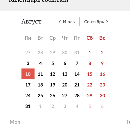
Календарь событий
Июль
Сентябрь
Август
Пн
Вт
Ср
Чт
Пт
Сб
Вс
27
28
29
30
31
1
2
3
4
5
6
7
8
9
10
11
12
13
14
15
16
17
18
19
20
21
22
23
24
25
26
27
28
29
30
31
1
2
3
4
5
6
Mon
T