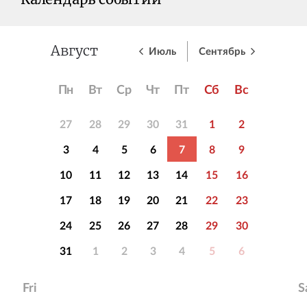
Календарь событий
Июль
Сентябрь
Август
Пн
Вт
Ср
Чт
Пт
Сб
Вс
27
28
29
30
31
1
2
3
4
5
6
7
8
9
10
11
12
13
14
15
16
17
18
19
20
21
22
23
24
25
26
27
28
29
30
31
1
2
3
4
5
6
Fri
S