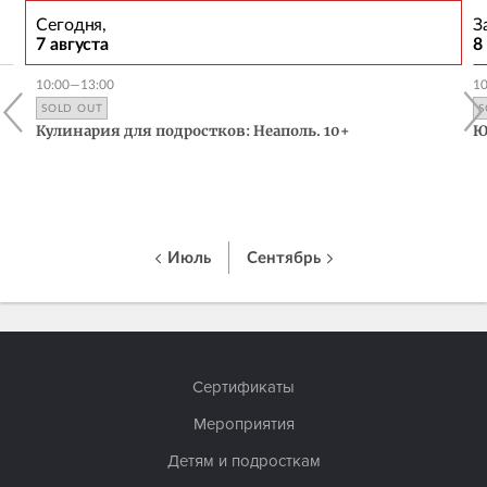
Сегодня,
З
7 августа
8
10:00—13:00
1
SOLD OUT
S
Кулинария для подростков: Неаполь. 10+
Ю
Июль
Сентябрь
Сертификаты
Мероприятия
Детям и подросткам