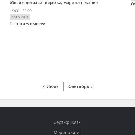
Мясо в деталях: нарезка, маринад, жарка
О
19:00—22:00
SOLD OUT
Готовим вместе
Июль
Сентябрь
Сертификаты
Мероприятия