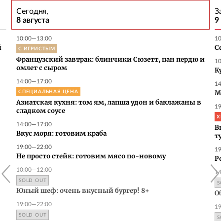
Сегодня,
З
8 августа
9
10:00—13:00
1
й
С ИГРИСТЫМ
С
Французский завтрак: блинчики Сюзетт, пан пердю и
1
омлет с сыром
К
14:00—17:00
1
СПЕЦИАЛЬНАЯ ЦЕНА
М
Азиатская кухня: том ям, лапша удон и баклажаны в
1
сладком соусе
Х
14:00—17:00
В
Вкус моря: готовим краба
т
19:00—22:00
1
Не просто стейк: готовим мясо по-новому
Р
10:00—12:00
1
SOLD OUT
S
Юный шеф: очень вкусный бургер! 8+
Об
19:00—22:00
1
SOLD OUT
S