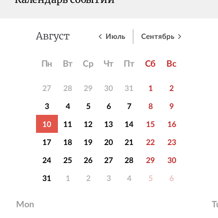
Календарь событий
Июль
Сентябрь
Август
Пн
Вт
Ср
Чт
Пт
Сб
Вс
27
28
29
30
31
1
2
3
4
5
6
7
8
9
10
11
12
13
14
15
16
17
18
19
20
21
22
23
24
25
26
27
28
29
30
31
1
2
3
4
5
6
Mon
T