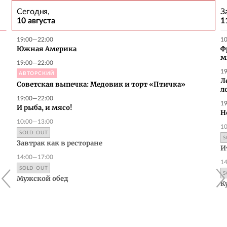
Сегодня,
З
10 августа
1
19:00—22:00
1
Южная Америка
Ф
м
19:00—22:00
1
АВТОРСКИЙ
Л
Советская выпечка: Медовик и торт «Птичка»
л
19:00—22:00
1
И рыба, и мясо!
H
10:00—13:00
1
SOLD OUT
S
Завтрак как в ресторане
И
14:00—17:00
1
SOLD OUT
S
Мужской обед
К