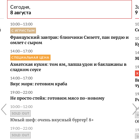
Сегодня,
З
8 августа
9
10:00—13:00
1
й
С ИГРИСТЫМ
С
Французский завтрак: блинчики Сюзетт, пан пердю и
1
омлет с сыром
К
14:00—17:00
1
СПЕЦИАЛЬНАЯ ЦЕНА
М
Азиатская кухня: том ям, лапша удон и баклажаны в
1
сладком соусе
Х
14:00—17:00
В
Вкус моря: готовим краба
т
19:00—22:00
1
Не просто стейк: готовим мясо по-новому
Р
10:00—12:00
1
SOLD OUT
S
Юный шеф: очень вкусный бургер! 8+
Об
19:00—22:00
1
SOLD OUT
S