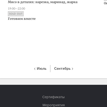
Мясо в деталях: нарезка, маринад, жарка
О
19:00—22:00
SOLD OUT
Готовим вместе
Июль
Сентябрь
Сертификаты
Мероприятия