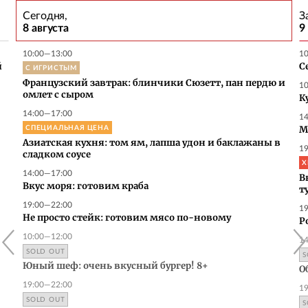
Сегодня,
З
8 августа
9
10:00—13:00
1
й
С ИГРИСТЫМ
С
Французский завтрак: блинчики Сюзетт, пан пердю и
1
омлет с сыром
К
14:00—17:00
1
СПЕЦИАЛЬНАЯ ЦЕНА
М
Азиатская кухня: том ям, лапша удон и баклажаны в
1
сладком соусе
Х
14:00—17:00
В
Вкус моря: готовим краба
т
19:00—22:00
1
Не просто стейк: готовим мясо по-новому
Р
10:00—12:00
1
SOLD OUT
S
Юный шеф: очень вкусный бургер! 8+
Об
19:00—22:00
1
SOLD OUT
S