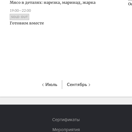
Мясо в деталях: нарезка, маринад, жарка
О
19:00—22:00
SOLD OUT
Готовим вместе
Июль
Сентябрь
Сертификаты
Мероприятия