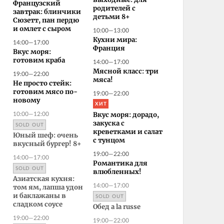
выходные: для
Французский
родителей с
завтрак: блинчики
детьми 8+
Сюзетт, пан пердю
и омлет с сыром
10:00—13:00
Кухни мира:
14:00—17:00
Франция
Вкус моря:
готовим краба
14:00—17:00
Мясной класс: три
19:00—22:00
мяса!
Не просто стейк:
готовим мясо по-
19:00—22:00
новому
ХИТ
10:00—12:00
Вкус моря: дорадо,
закуска с
SOLD OUT
креветками и салат
Юный шеф: очень
с тунцом
вкусный бургер! 8+
19:00—22:00
14:00—17:00
Романтика для
SOLD OUT
влюбленных!
Азиатская кухня:
14:00—17:00
том ям, лапша удон
SOLD OUT
и баклажаны в
сладком соусе
Обед a la russe
19:00—22:00
19:00—22:00