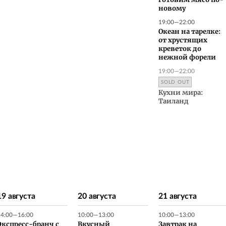
готовим мясо по-
новому
19:00—22:00
Океан на тарелке:
от хрустящих
креветок до
нежной форели
19:00—22:00
SOLD OUT
Кухни мира:
Таиланд
19 августа
20 августа
21 августа
14:00—16:00
10:00—13:00
10:00—13:00
Экспресс-бранч с
Вкусный
Завтрак на