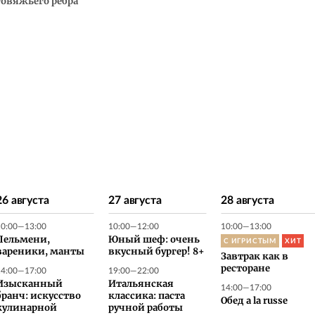
говяжьего ребра
26 августа
27 августа
28 августа
10:00—13:00
10:00—12:00
10:00—13:00
Пельмени,
Юный шеф: очень
С ИГРИСТЫМ
ХИТ
вареники, манты
вкусный бургер! 8+
Завтрак как в
14:00—17:00
19:00—22:00
ресторане
Изысканный
Итальянская
14:00—17:00
бранч: искусство
классика: паста
Обед a la russe
кулинарной
ручной работы