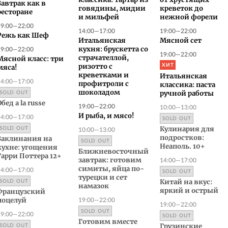
классика: тартар из
от хрустящих
Завтрак как в
говядины, мидии
креветок до
ресторане
и мильфей
нежной форели
19:00—22:00
14:00—17:00
19:00—22:00
Режь как Шеф
Итальянская
Мясной сет
19:00—22:00
кухня: брускетта со
19:00—22:00
страчателлой,
Мясной класс: три
ХИТ
ризотто с
мяса!
креветками и
Итальянская
14:00—17:00
профитроли с
классика: паста
SOLD OUT
шоколадом
ручной работы
Обед a la russe
19:00—22:00
10:00—13:00
14:00—17:00
И рыба, и мясо!
SOLD OUT
SOLD OUT
10:00—13:00
Кулинария для
подростков:
Заклинания на
SOLD OUT
Неаполь. 10+
кухне: угощения
Ближневосточный
Гарри Поттера 12+
14:00—17:00
завтрак: готовим
14:00—17:00
симиты, яйца по-
SOLD OUT
турецки и сет
SOLD OUT
Китай на вкус:
намазок
яркий и острый
Французский
19:00—22:00
поцелуй
19:00—22:00
SOLD OUT
19:00—22:00
SOLD OUT
Готовим вместе
SOLD OUT
Грузинские