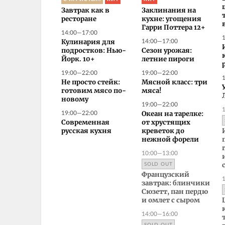
Завтрак как в
Заклинания на
ресторане
кухне: угощения
Гарри Поттера 12+
14:00—17:00
14:00—17:00
Кулинария для
подростков: Нью-
Сезон урожая:
Йорк. 10+
летние пироги
19:00—22:00
19:00—22:00
Не просто стейк:
Мясной класс: три
готовим мясо по-
мяса!
новому
19:00—22:00
19:00—22:00
Океан на тарелке:
Современная
от хрустящих
русская кухня
креветок до
нежной форели
10:00—13:00
SOLD OUT
Французский
завтрак: блинчики
Сюзетт, пан пердю
и омлет с сыром
14:00—16:00
SOLD OUT