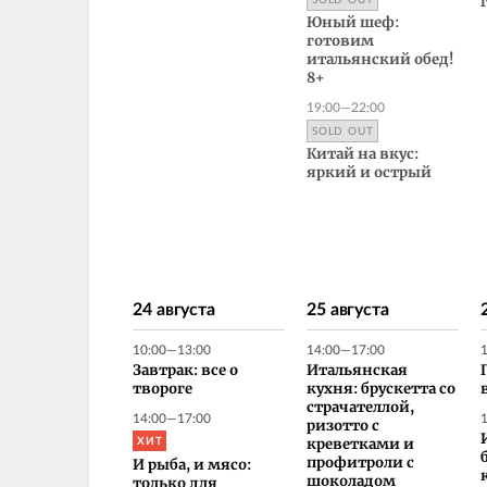
Юный шеф:
готовим
итальянский обед!
8+
19:00—22:00
SOLD OUT
Китай на вкус:
яркий и острый
24 августа
25 августа
10:00—13:00
14:00—17:00
Завтрак: все о
Итальянская
твороге
кухня: брускетта со
страчателлой,
14:00—17:00
ризотто с
ХИТ
креветками и
профитроли с
И рыба, и мясо:
шоколадом
только для