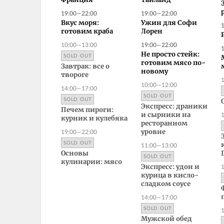
Франция
Таиланд
19:00—22:00
19:00—22:00
Вкус моря:
Ужин для Софи
готовим краба
Лорен
10:00—13:00
19:00—22:00
Не просто стейк:
SOLD OUT
готовим мясо по-
Завтрак: все о
новому
твороге
10:00—12:00
14:00—17:00
SOLD OUT
SOLD OUT
Экспресс: драники
Печем пироги:
и сырники на
курник и кулебяка
ресторанном
19:00—22:00
уровне
SOLD OUT
11:00—13:00
Основы
SOLD OUT
кулинарии: мясо
Экспресс: удон и
курица в кисло-
сладком соусе
14:00—17:00
SOLD OUT
Мужской обед