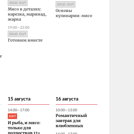
SOLD OUT
SOLD OUT
Мясо в деталях:
Основы
нарезка, маринад,
кулинарии: мясо
жарка
19:00—22:00
SOLD OUT
Готовим вместе
е
15 августа
16 августа
14:00—17:00
10:00—13:00
ХИТ
Романтичный
завтрак для
И рыба, и мясо:
влюбленных
только для
подростков 12+
14:00—17:00