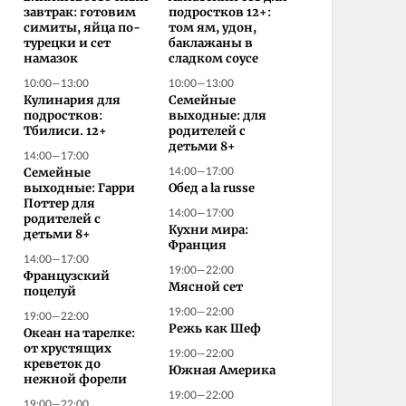
завтрак: готовим
подростков 12+:
симиты, яйца по-
том ям, удон,
турецки и сет
баклажаны в
намазок
сладком соусе
10:00—13:00
10:00—13:00
Кулинария для
Семейные
подростков:
выходные: для
Тбилиси. 12+
родителей с
детьми 8+
14:00—17:00
14:00—17:00
Семейные
выходные: Гарри
Обед a la russe
Поттер для
14:00—17:00
родителей с
Кухни мира:
детьми 8+
Франция
14:00—17:00
19:00—22:00
Французский
Мясной сет
поцелуй
19:00—22:00
19:00—22:00
Режь как Шеф
Океан на тарелке:
от хрустящих
19:00—22:00
креветок до
Южная Америка
нежной форели
19:00—22:00
19:00—22:00