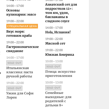
Азиатский сет для
14:00—17:00
подростков 12+:
Основы
том ям, удон,
кулинарии: мясо
баклажаны в
19:00—22:00
сладком соусе
СПЕЦИАЛЬНАЯ ЦЕНА
14:00—17:00
Вкус моря:
Hola, Испания!
готовим краба
19:00—22:00
19:00—22:00
Мясной сет
Гастрономическое
19:00—22:00
свидание
!
Южная Америка
14:00—17:00
10:00—13:00
SOLD OUT
SOLD OUT
Итальянская
Птица: искусство
классика: паста
о
приготовления
ручной работы
10:00—13:00
19:00—22:00
SOLD OUT
SOLD OUT
Семейные
Ужин для Софи
выходные: для
Лорен
родителей с
детьми 8+