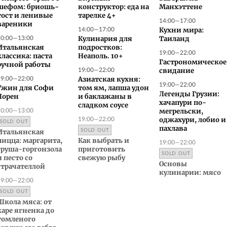
шефом: бриошь-
конструктор: еда на
Манхэттене
тост и ленивые
тарелке 4+
14:00—17:00
вареники
14:00—17:00
Кухни мира:
10:00—13:00
Кулинария для
Таиланд
Итальянская
подростков:
19:00—22:00
классика: паста
Неаполь. 10+
Гастрономическое
ручной работы
19:00—22:00
свидание
19:00—22:00
Азиатская кухня:
19:00—22:00
Ужин для Софи
том ям, лапша удон
Легенды Грузии:
Лорен
и баклажаны в
хачапури по-
сладком соусе
10:00—13:00
мегрельски,
19:00—22:00
оджахури, лобио и
SOLD OUT
пахлава
SOLD OUT
Итальянская
пицца: маргарита,
Как выбрать и
19:00—22:00
груша-горгонзола
приготовить
SOLD OUT
и песто со
свежую рыбу
Основы
страчателлой
кулинарии: мясо
19:00—22:00
SOLD OUT
Школа мяса: от
каре ягненка до
томленого