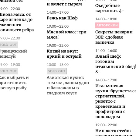
Мясной сет
и омлет с сыром
Съедобные
19:00—22:00
картинки. 4+
14:00—17:00
Школа мяса: от
Режь как Шеф
14:00—18:00
каре ягненка до
томленого
АВТОРСКИЙ
19:00—22:00
говяжьего ребра
Мясной класс: три
Секреты пекарни
19:00—22:00
мяса!
ЗОЕ: сдобная
выпечка
SOLD OUT
19:00—22:00
14:00—16:00
Французский
Китай на вкус:
поцелуй
яркий и острый
Юный шеф:
готовим
19:00—19:00
10:00—13:00
итальянский обед
SOLD OUT
SOLD OUT
8+
Как выбрать и
Азиатская кухня:
14:00—17:00
приготовить
том ям, лапша удон
Итальянская
свежую рыбу
и баклажаны в
кухня: брускетта с
сладком соусе
страчателлой,
ризотто с
креветками и
профитроли с
шоколадом
19:00—22:00
Не просто стейк: