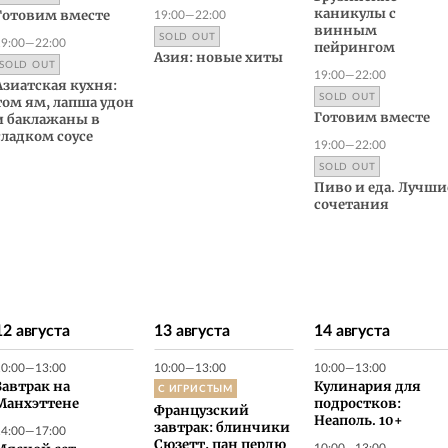
19:00—22:00
каникулы с
Готовим вместе
винным
SOLD OUT
19:00—22:00
пейрингом
Азия: новые хиты
SOLD OUT
19:00—22:00
Азиатская кухня:
SOLD OUT
том ям, лапша удон
Готовим вместе
и баклажаны в
сладком соусе
19:00—22:00
SOLD OUT
Пиво и еда. Лучши
сочетания
12 августа
13 августа
14 августа
10:00—13:00
10:00—13:00
10:00—13:00
Завтрак на
С ИГРИСТЫМ
Кулинария для
Манхэттене
подростков:
Французский
Неаполь. 10+
14:00—17:00
завтрак: блинчики
Сюзетт, пан пердю
10:00—13:00