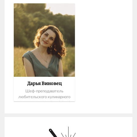
Дарья Виновец
Шеф-преподаватель
любительского кулинарного
направления Novikov School