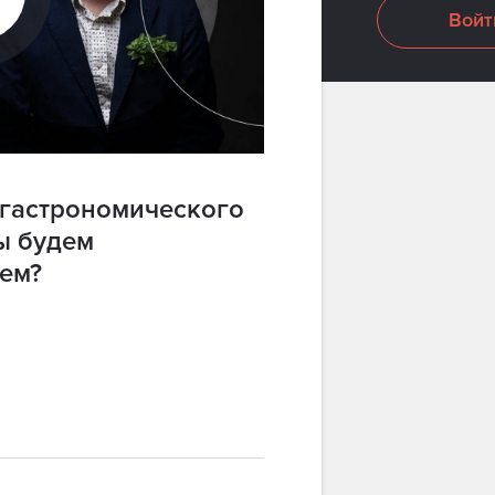
Войт
 гастрономического
ы будем
ем?
ступен только
пользователям с
одпиской.