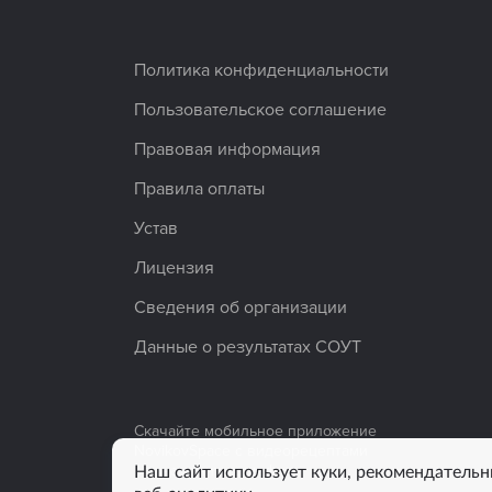
Политика конфиденциальности
Пользовательское соглашение
Правовая информация
Правила оплаты
Устав
Лицензия
Сведения об организации
Данные о результатах СОУТ
Скачайте мобильное приложение
NovikovSpace с видеорецептами
Наш сайт использует куки, рекомендательн
от знаменитых шефов