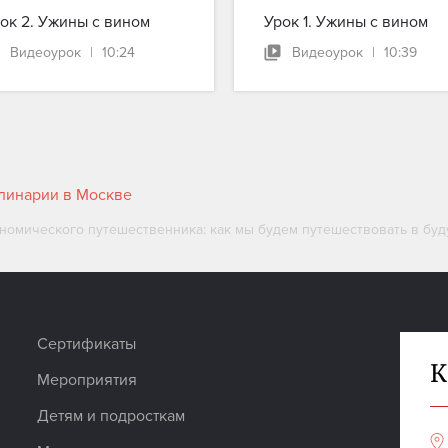
ок 2. Ужины с вином
Урок 1. Ужины с вином
Видеоурок
|
10:24
Видеоурок
|
10:39
улинарии в Москве
номического путешественника: как мы будем путешествовать в бу
Сертификаты
К
Мероприятия
Детям и подросткам