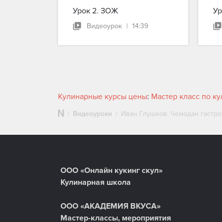
Урок 2. ЗОЖ
Ур
Видеоурок
|
14:39
Кулинарные курсы цены
:
Мастер класс по к
Видеоуроки
Иван Глушков. Чемодан гастро
ООО «Онлайн кукинг скул»
Кулинарная школа
ООО «АКАДЕМИЯ ВКУСА»
Мастер-классы, мероприятия