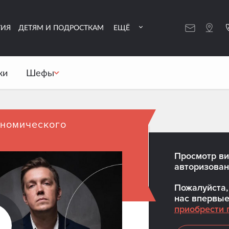
ТИЯ
ДЕТЯМ И ПОДРОСТКАМ
ЕЩЁ
ки
Шефы
ономического
м путешествовать в
Просмотр ви
авторизован
Пожалуйста, 
нас впервые
приобрести 