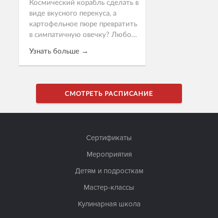
Космический корабль сделать в
виде вкусного перекуса, а
картофельное пюре превратить
в симпатичную овечку? Любой
ребенок съест в два счета и
Узнать больше →
попросит добавки. И
совершенно точно, что детей не
нужно до...
Записаться
СМОТРЕТЬ РАСПИСАНИЕ
Сертификаты
Мероприятия
Детям и подросткам
Мастер-классы
Кулинарная школа