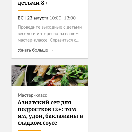
детьми 8+
ВС
|
23 августа
10:00–13:00
Проведите выходные с детьми
весело и интересно на нашем
мастер-классе! Справиться с
приготовлением этих блюд
Узнать больше →
юным участникам помогут не
только наши профессиональные
повара, но и родители, ведь
Записаться
стоимос...
Мастер-класс
Азиатский сет для
подростков 12+: том
ям, удон, баклажаны в
сладком соусе