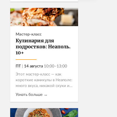
отличный шанс попробовать
себя в роли шефа и научиться
Записаться
готовить блюд...
Мастер-класс
Кулинария для
подростков: Неаполь.
10+
ПТ
|
14 августа
10:00–13:00
Этот мастер-класс — как
короткие каникулы в Неаполе:
много вкуса, никакой скуки и
новые впечатления. Ребята
Узнать больше →
научатся базовым приемам
итальянской кухни под
руководством опытного шефа
Записаться
— с ясными, понятн...