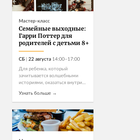
Мастер-класс
Семейные выходные:
Гарри Поттер для
родителей с детьми 8+
СБ
|
22 августа
14:00–17:00
Для ребенка, который
зачитывается волшебными
историями, оказаться внутри
одной из них вместе с мамой
Узнать больше →
или папой – настоящее чудо.
Приглашаем на семейное
гастрономическое приключение
Записаться
в Хогвартс – попроб...