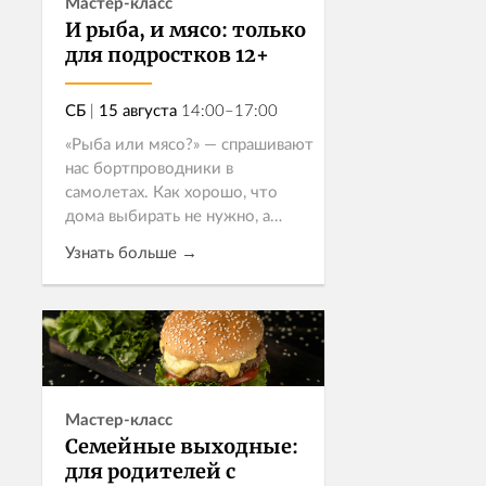
Мастер-класс
И рыба, и мясо: только
для подростков 12+
СБ
|
15 августа
14:00–17:00
«Рыба или мясо?» — спрашивают
нас бортпроводники в
самолетах. Как хорошо, что
дома выбирать не нужно, а
можно приготовить
Узнать больше →
великолепный обед, в котором
будет и то, и другое! Именно
такой обед из четырё...
Записаться
Мастер-класс
Семейные выходные:
для родителей с