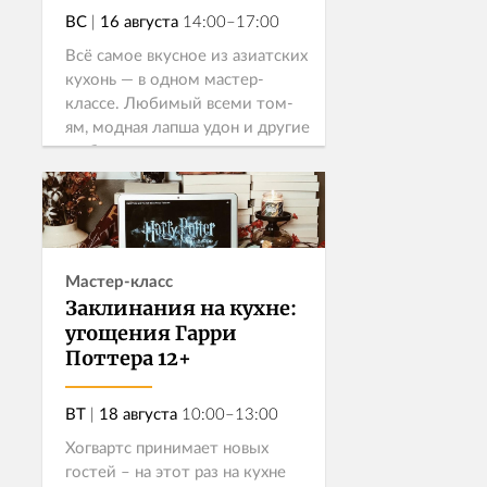
ВС
|
16 августа
14:00–17:00
Всё самое вкусное из азиатских
кухонь — в одном мастер-
классе. Любимый всеми том-
ям, модная лапша удон и другие
любимые москвичами
азиатские блюда!
Узнать больше →
Записаться
Мастер-класс
Заклинания на кухне:
угощения Гарри
Поттера 12+
ВТ
|
18 августа
10:00–13:00
Хогвартс принимает новых
гостей – на этот раз на кухне