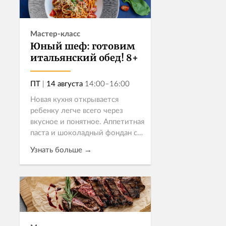
Мастер-класс
Юный шеф: готовим
итальянский обед! 8+
ПТ
|
14 августа
14:00–16:00
Новая кухня открывается
ребенку легче всего через
вкусное и понятное. Аппетитная
паста и шоколадный фондан с
жидкой серединкой – как раз
Узнать больше →
тот случай, когда добавки
хочется с первого раза.
Приглашаем де...
Записаться