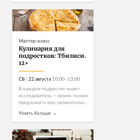
сосиски в тесте? С радостью!
Любой ребенок съ...
Записаться
Мастер-класс
Кулинария для
подростков: Тбилиси.
12+
СБ
|
22 августа
10:00–13:00
В каждом подростке живет
исследователь — нужно только
предложить ему увлекательный
маршрут. Мы зовем ребят
Узнать больше →
отправиться в
гастрономическое путешествие
по солнечной Грузии!
Записаться