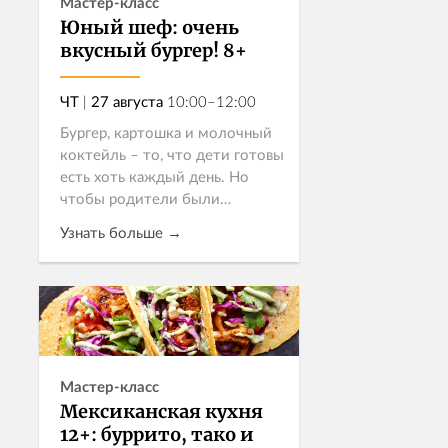
Мастер-класс
Юный шеф: очень
вкусный бургер! 8+
ЧТ
|
27 августа
10:00–12:00
Бургер, картошка и молочный
коктейль – то, что дети готовы
есть хоть каждый день. Но
чтобы родители были
спокойны за этот рацион, все
Узнать больше →
ингредиенты должны быть
качественными: домашний
майонез, свежие ов...
Записаться
Мастер-класс
Мексиканская кухня
12+: буррито, тако и