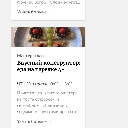
Novikov School. Слойки-метлы,
бургеры Паддингтона,
Узнать больше →
сливочное пиво и каменные
кексы Хагрида – этим вечером
шеф Дарья Виновец превратит
Записаться
любимые обр...
Мастер-класс
Вкусный конструктор:
еда на тарелке 4+
ЧТ
|
20 августа
10:00–13:00
Приготовить усатого мистера
из тоста с лососем и
скрэмблом, а блинчики с
ягодами и фруктами превратить
в летнюю бабочку? Легко!
Узнать больше →
Лапку Симбы приготовить из