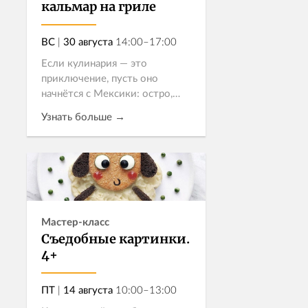
кальмар на гриле
ВС
|
30 августа
14:00–17:00
Если кулинария — это
приключение, пусть оно
начнётся с Мексики: остро,
весело и совсем не скучно.
Узнать больше →
Приглашаем подростков в
гастрономическое приключение
в дружной компании
Записаться
сверстников!
Мастер-класс
Съедобные картинки.
4+
ПТ
|
14 августа
10:00–13:00