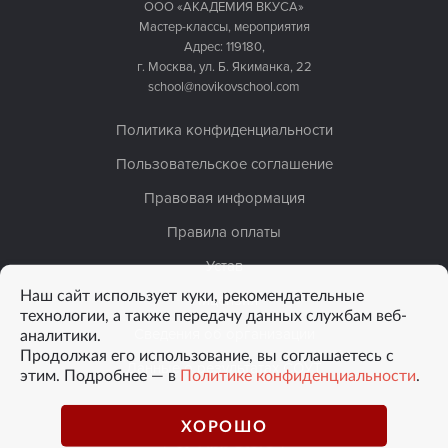
ООО «АКАДЕМИЯ ВКУСА»
Мастер-классы, мероприятия
Адрес: 119180,
г. Москва, ул. Б. Якиманка, 22
school@novikovschool.com
Политика конфиденциальности
Пользовательское соглашение
Правовая информация
Правила оплаты
Устав
Наш сайт использует куки, рекомендательные
Лицензия
технологии, а также передачу данных службам веб-
аналитики.
Сведения об организации
Продолжая его использование, вы соглашаетесь с
Данные о результатах СОУТ
этим. Подробнее — в
Политике конфиденциальности
.
ХОРОШО