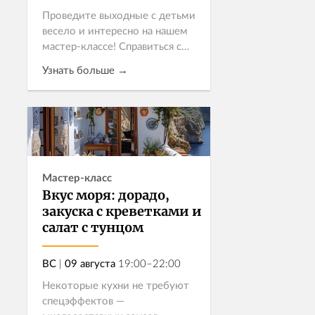
Проведите выходные с детьми
весело и интересно на нашем
мастер-классе! Справиться с
приготовлением этих блюд
Узнать больше →
юным участникам помогут не
только наши профессиональные
повара, но и родители, ведь
Записаться
стоимос...
Мастер-класс
Вкус моря: дорадо,
закуска с креветками и
салат с тунцом
ВС
|
09 августа
19:00–22:00
Некоторые кухни не требуют
спецэффектов —