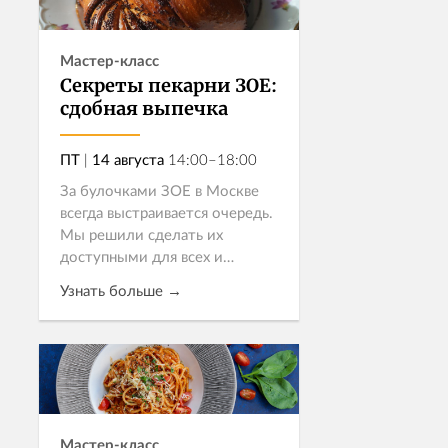
Мастер-класс
Секреты пекарни ЗОЕ:
сдобная выпечка
ПТ
|
14 августа
14:00–18:00
За булочками ЗОЕ в Москве
всегда выстраивается очередь.
Мы решили сделать их
доступными для всех и
пригласили Бренд-шеф пекаря
Узнать больше →
ЗОЕ Александру Моисееву,
чтобы раскрыть все секреты
создания культовой вы...
Записаться
Мастер-класс