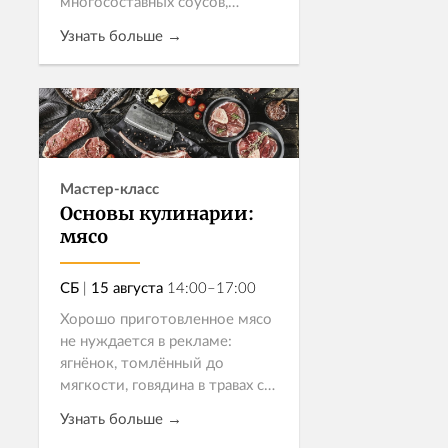
многосоставных соусов,
сложных техник, редких
Узнать больше →
ингредиентов.
Средиземноморская — как раз
из таких, ведь в ее основе
Записаться
простые понятные продукты,
свежий вкус, мин...
Мастер-класс
Основы кулинарии:
мясо
СБ
|
15 августа
14:00–17:00
Хорошо приготовленное мясо
не нуждается в рекламе:
ягнёнок, томлённый до
мягкости, говядина в травах с
правильной корочкой, ростбиф
Узнать больше →
для идеального сэндвича.