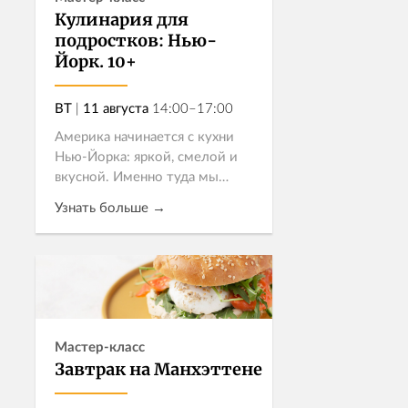
Кулинария для
подростков: Нью-
Йорк. 10+
ВТ
|
11 августа
14:00–17:00
Америка начинается с кухни
Нью-Йорка: яркой, смелой и
вкусной. Именно туда мы
приглашаем подростков 10+ на
Узнать больше →
нашем мастер-классе. Это
отличный шанс попробовать
себя в роли шефа и научиться
Записаться
готовить блюд...
Мастер-класс
Завтрак на Манхэттене