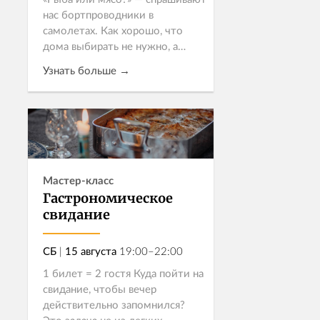
нас бортпроводники в
самолетах. Как хорошо, что
дома выбирать не нужно, а
можно приготовить
Узнать больше →
великолепный обед, в котором
будет и то, и другое! Именно
такой обед из четырё...
Записаться
Мастер-класс
Гастрономическое
свидание
СБ
|
15 августа
19:00–22:00
1 билет = 2 гостя Куда пойти на
свидание, чтобы вечер
действительно запомнился?