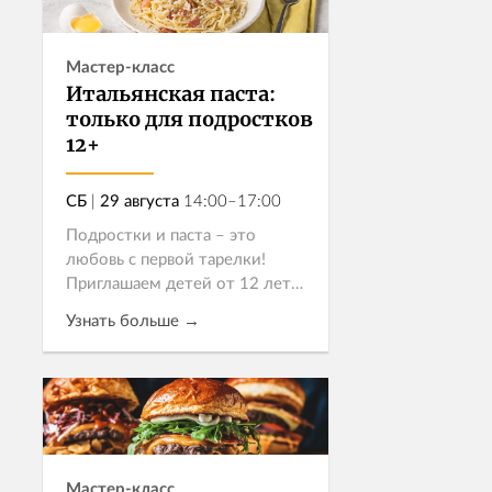
Мастер-класс
Итальянская паста:
только для подростков
12+
СБ
|
29 августа
14:00–17:00
Подростки и паста – это
любовь с первой тарелки!
Приглашаем детей от 12 лет
попробовать три пасты и
Узнать больше →
выбрать свое настроение.
Карбонара для классиков,
чёрные спагетти с креветками
Записаться
для экспериментаторов...
Мастер-класс