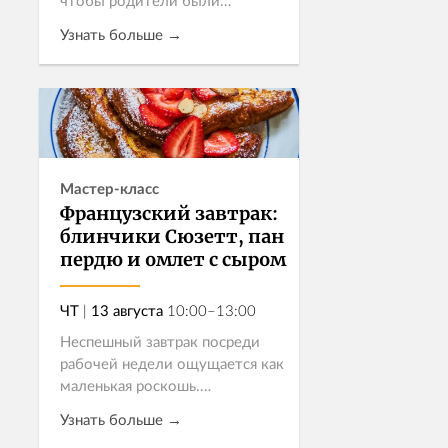
чтобы родители были
спокойны за этот рацион, все
Узнать больше →
ингредиенты должны быть
качественными: домашний
майонез, свежие ов...
Записаться
Мастер-класс
Французский завтрак:
блинчики Сюзетт, пан
пердю и омлет с сыром
ЧТ
|
13 августа
10:00–13:00
Неспешный завтрак посреди
рабочей недели ощущается как
маленькая роскошь.
Приглашаем на
Узнать больше →
гастрономическое утро во