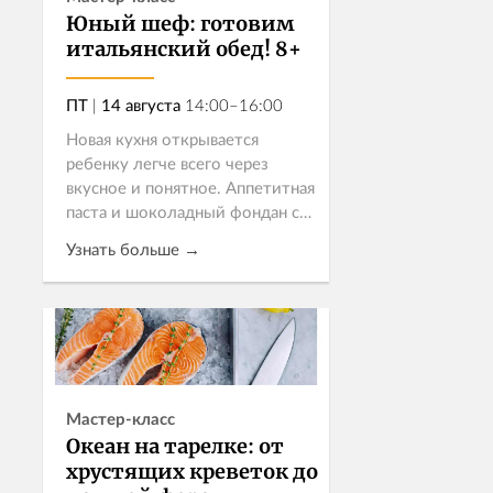
Юный шеф: готовим
итальянский обед! 8+
ПТ
|
14 августа
14:00–16:00
Новая кухня открывается
ребенку легче всего через
вкусное и понятное. Аппетитная
паста и шоколадный фондан с
жидкой серединкой – как раз
Узнать больше →
тот случай, когда добавки
хочется с первого раза.
Приглашаем де...
Записаться
Мастер-класс
Океан на тарелке: от
хрустящих креветок до