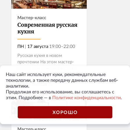
Записаться
Мастер-класс
Современная русская
кухня
ПН
|
17 августа
19:00–22:00
Русская кухня в новом
прочтении На этом мастер-
классе классические русские
Наш сайт использует куки, рекомендательные
блюда получают современное
технологии, а также передачу данных службам веб-
ресторанное прочтение.
Узнать больше →
аналитики.
Разберём техники, которые
Продолжая его использование, вы соглашаетесь с
помогают добиваться яркого
этим. Подробнее — в
Политике конфиденциальности
.
вкуса, выразительных...
Записаться
ХОРОШО
Мастер-класс