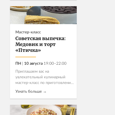
Приглашаем на
гастрономическое шоу, где
Записаться
шеф...
Мастер-класс
Советская выпечка:
Медовик и торт
«Птичка»
ПН
|
10 августа
19:00–22:00
Приглашаем вас на
увлекательный кулинарный
мастер-класс по приготовлению
классического русского торта
Узнать больше →
"Медовик" и нежного десерта
"Птичка"! Эти потрясающие
десерты станут идеальным
Записаться
угощением для любог...