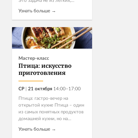
Это задача не из легких,
особенно если все рестораны
Узнать больше →
города уже изучены.
Приглашаем вас на
гастрономическое с...
Записаться
Мастер-класс
Птица: искусство
приготовления
СР
|
21 октября
14:00–17:00
Птица: гастро-вечер на
открытой кухне Птица – один
из самых понятных продуктов
домашней кухни, но на
открытой кухне она
Узнать больше →
раскрывается по-новому: