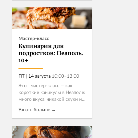
еды превращ...
Записаться
Мастер-класс
Кулинария для
подростков: Неаполь.
10+
ПТ
|
14 августа
10:00–13:00
Этот мастер-класс — как
короткие каникулы в Неаполе:
много вкуса, никакой скуки и
новые впечатления. Ребята
Узнать больше →
научатся базовым приемам
итальянской кухни под
руководством опытного шефа
Записаться
— с ясными, понятн...