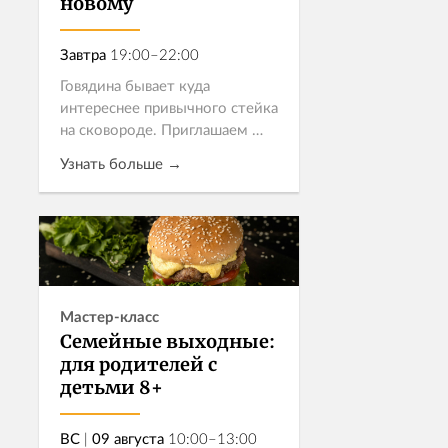
новому
Завтра
19:00–22:00
Говядина бывает куда
интереснее привычного стейка
на сковороде. Приглашаем
попробовать три блюда, в
Узнать больше →
которых знакомый продукт
раскрывается неожиданно — и
не забудьте оставить место для
Записаться
десерта.
Мастер-класс
Семейные выходные:
для родителей с
детьми 8+
ВС
|
09 августа
10:00–13:00