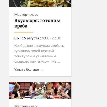
Записаться
Мастер-класс
Вкус моря: готовим
краба
СБ
|
15 августа
19:00–22:00
Краб давно заслужил любовь
гурманов своей нежной
текстурой и узнаваемым
сладковатым вкусом. Мы
собрали три рецепта из разных
Узнать больше →
уголков мира, чтобы показать,
насколько многогранным
может быть этот делика...
Записаться
Мастер-класс