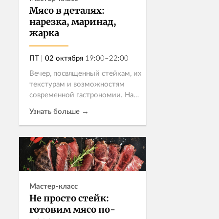
Мясо в деталях:
нарезка, маринад,
жарка
ПТ
|
02 октября
19:00–22:00
Вечер, посвященный стейкам, их
текстурам и возможностям
современной гастрономии. На
кухне встретятся насыщенный
Узнать больше →
шницель из стриплойна,
японское якинику из рибая и
тартар в азиатском стиле.
Записаться
Каждое б...
Мастер-класс
Не просто стейк:
готовим мясо по-