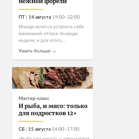
нежной форели
ПТ
|
14 августа
19:00–22:00
Иногда хочется устроить себе
маленький отпуск посреди
недели, и для этого
необязательно уезжать из
Узнать больше →
города, ведь море – ближе чем
кажется! Приглашаем вас в
гастрономическое путешествие,
Записаться
попробовать...
Мастер-класс
И рыба, и мясо: только
для подростков 12+
СБ
|
15 августа
14:00–17:00
«Рыба или мясо?» — спрашивают