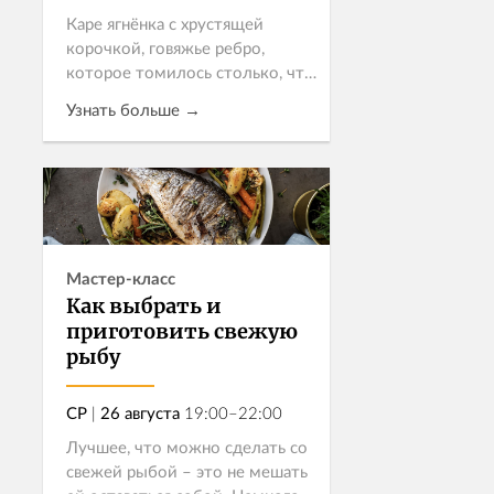
Каре ягнёнка с хрустящей
корочкой, говяжье ребро,
которое томилось столько, что
само отходит от кости, язык в
Узнать больше →
терияки — это не просто мясо.
Это понимание продукта,
уважение к технике и немного
Записаться
магии,...
Мастер-класс
Как выбрать и
приготовить свежую
рыбу
СР
|
26 августа
19:00–22:00
Лучшее, что можно сделать со
свежей рыбой – это не мешать