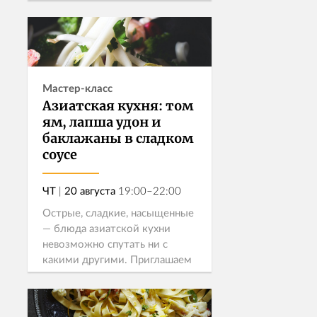
французском стиле: проведите
утро так, как обычно
Записаться
получается только в отпуске.
Мастер-класс
Азиатская кухня: том
ям, лапша удон и
баклажаны в сладком
соусе
ЧТ
|
20 августа
19:00–22:00
Острые, сладкие, насыщенные
— блюда азиатской кухни
невозможно спутать ни с
какими другими. Приглашаем
вас в гастрономическое
путешествие, где вы попробуете
Узнать больше →
легендарные азиатские блюда.