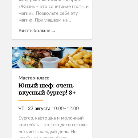
«Жизнь – это сочетание пасты и
магии». Позвольте себе эту
магию! Приглашаем на
гастрособытие, где шеф
Узнать больше →
приготовит при вас пасту,
непременно ручной работы,
потому что в Италии...
Записаться
Мастер-класс
Юный шеф: очень
вкусный бургер! 8+
ЧТ
|
27 августа
10:00–12:00
Бургер, картошка и молочный
коктейль – то, что дети готовы
есть хоть каждый день. Но