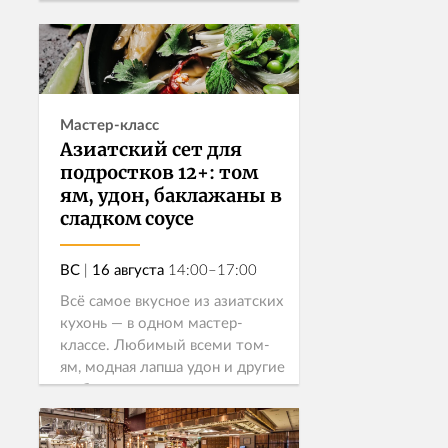
выразительнее, глубже и с тем
самым ресторанным внима...
Записаться
Мастер-класс
Азиатский сет для
подростков 12+: том
ям, удон, баклажаны в
сладком соусе
ВС
|
16 августа
14:00–17:00
Всё самое вкусное из азиатских
кухонь — в одном мастер-
классе. Любимый всеми том-
ям, модная лапша удон и другие
любимые москвичами
азиатские блюда!
Узнать больше →