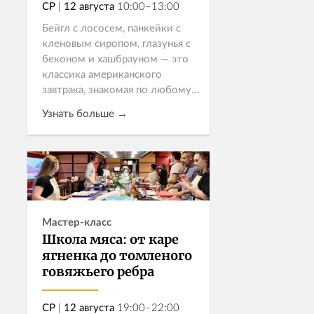
СР
|
12 августа
10:00–13:00
Бейгл с лососем, панкейки с
кленовым сиропом, глазунья с
беконом и хашбрауном — это
классика американского
завтрака, знакомая по любому
фильму про Нью-Йорк.
Узнать больше →
Приглашаем на
гастрономическое утро:
попроб...
Записаться
Мастер-класс
Школа мяса: от каре
ягненка до томленого
говяжьего ребра
СР
|
12 августа
19:00–22:00