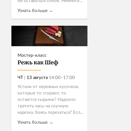
ей оставаться собой. Немного
лимона, веточка тимьяна и
Узнать больше →
точное время на огне – этого
вполне достаточно. Как из
минимума ингредиентов
Записаться
рождается...
Мастер-класс
Режь как Шеф
ЧТ
|
13 августа
14:00–17:00
Устали от неровных кусочков,
которые то сгорают, то
остаются сырыми? Надоело
тратить часы на скучную
нарезку, боясь порезаться? Если
ваша кухня похожа на поле
Узнать больше →
битвы, а каждое приготовление