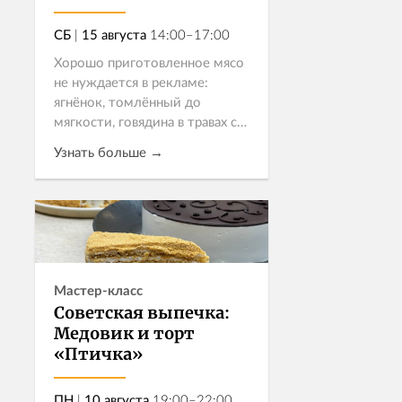
СБ
|
15 августа
14:00–17:00
Хорошо приготовленное мясо
не нуждается в рекламе:
ягнёнок, томлённый до
мягкости, говядина в травах с
правильной корочкой, ростбиф
Узнать больше →
для идеального сэндвича.
Приглашаем на
гастрономическое шоу, где
Записаться
шеф...
Мастер-класс
Советская выпечка:
Медовик и торт
«Птичка»
ПН
|
10 августа
19:00–22:00