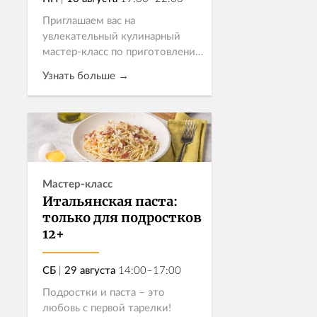
Приглашаем вас на
увлекательный кулинарный
мастер-класс по приготовлению
классического русского торта
Узнать больше →
"Медовик" и нежного десерта
"Птичка"! Эти потрясающие
десерты станут идеальным
Записаться
угощением для любог...
Мастер-класс
Итальянская паста:
только для подростков
12+
СБ
|
29 августа
14:00–17:00
Подростки и паста – это
любовь с первой тарелки!