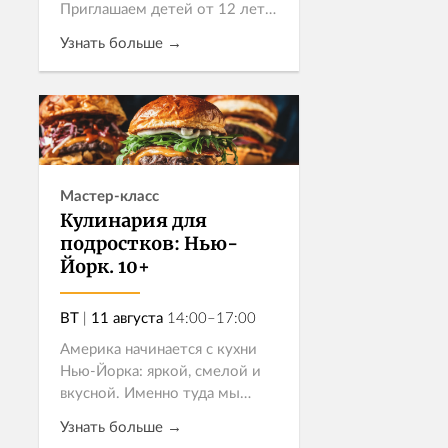
Приглашаем детей от 12 лет
попробовать три пасты и
Узнать больше →
выбрать свое настроение.
Карбонара для классиков,
чёрные спагетти с креветками
Записаться
для экспериментаторов...
Мастер-класс
Кулинария для
подростков: Нью-
Йорк. 10+
ВТ
|
11 августа
14:00–17:00
Америка начинается с кухни
Нью-Йорка: яркой, смелой и
вкусной. Именно туда мы
приглашаем подростков 10+ на
Узнать больше →
нашем мастер-классе. Это