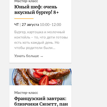
Мастер-класс
Юный шеф: очень
вкусный бургер! 8+
ЧТ
|
27 августа
10:00–12:00
Бургер, картошка и молочный
коктейль – то, что дети готовы
есть хоть каждый день. Но
чтобы родители были
спокойны за этот рацион, все
Узнать больше →
ингредиенты должны быть
качественными: домашний
майонез, свежие ов...
Записаться
Мастер-класс
Французский завтрак:
блинчики Сюзетт, пан