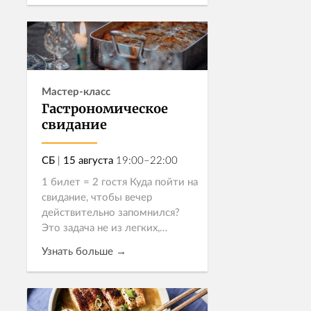
будет и то, и другое! Именно
такой обед из четырё...
Записаться
Мастер-класс
Гастрономическое
свидание
СБ
|
15 августа
19:00–22:00
1 билет = 2 гостя Куда пойти на
свидание, чтобы вечер
действительно запомнился?
Это задача не из легких,
особенно если все рестораны
Узнать больше →
города уже изучены.
Приглашаем вас на
гастрономическое с...
Записаться