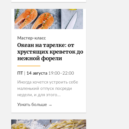
итальянской кухни под
руководством опытного шефа
Записаться
— с ясными, понятн...
Мастер-класс
Океан на тарелке: от
хрустящих креветок до
нежной форели
ПТ
|
14 августа
19:00–22:00
Иногда хочется устроить себе
маленький отпуск посреди
недели, и для этого
необязательно уезжать из
Узнать больше →
города, ведь море – ближе чем
кажется! Приглашаем вас в
гастрономическое путешествие,
Записаться
попробовать...