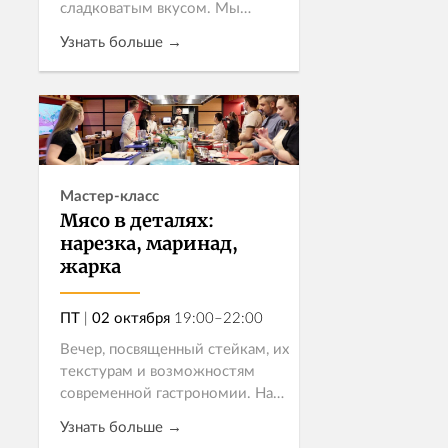
сладковатым вкусом. Мы
собрали три рецепта из разных
Узнать больше →
уголков мира, чтобы показать,
насколько многогранным
может быть этот делика...
Записаться
Мастер-класс
Мясо в деталях:
нарезка, маринад,
жарка
ПТ
|
02 октября
19:00–22:00
Вечер, посвященный стейкам, их
текстурам и возможностям
современной гастрономии. На
кухне встретятся насыщенный
Узнать больше →
шницель из стриплойна,