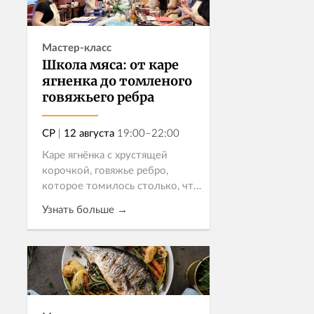
Мастер-класс
Школа мяса: от каре
ягненка до томленого
говяжьего ребра
СР
|
12 августа
19:00–22:00
Каре ягнёнка с хрустящей
корочкой, говяжье ребро,
которое томилось столько, что
само отходит от кости, язык в
Узнать больше →
терияки — это не просто мясо.
Это понимание продукта,
уважение к технике и немного
Записаться
магии,...