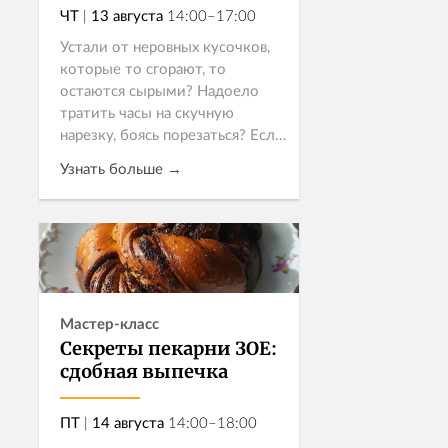
ЧТ
|
13 августа
14:00–17:00
Устали от неровных кусочков,
которые то сгорают, то
остаются сырыми? Надоело
тратить часы на скучную
нарезку, боясь порезаться? Если
ваша кухня похожа на поле
Узнать больше →
битвы, а каждое приготовление
еды превращ...
Записаться
Мастер-класс
Секреты пекарни ЗОЕ:
сдобная выпечка
ПТ
|
14 августа
14:00–18:00