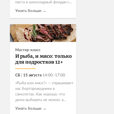
паста и шоколадный фондан с
жидкой серединкой – как раз
Узнать больше →
тот случай, когда добавки
хочется с первого раза.
Приглашаем де...
Записаться
Мастер-класс
И рыба, и мясо: только
для подростков 12+
СБ
|
15 августа
14:00–17:00
«Рыба или мясо?» — спрашивают
нас бортпроводники в
самолетах. Как хорошо, что
дома выбирать не нужно, а
можно приготовить
Узнать больше →
великолепный обед, в котором