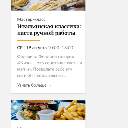
Мастер-класс
Итальянская классика:
паста ручной работы
СР
|
19 августа
10:00–13:00
Федерико Феллини говорил:
«Жизнь – это сочетание пасты и
магии». Позвольте себе эту
магию! Приглашаем на
гастрособытие, где шеф
Узнать больше →
приготовит при вас пасту,
непременно ручной работы,
потому что в Италии...
Записаться