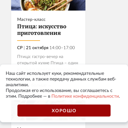
Мастер-класс
Птица: искусство
приготовления
СР
|
21 октября
14:00–17:00
Птица: гастро-вечер на
открытой кухне Птица – один
из самых понятных продуктов
Наш сайт использует куки, рекомендательные
домашней кухни, но на
технологии, а также передачу данных службам веб-
открытой кухне она
аналитики.
Узнать больше →
раскрывается по-новому:
Продолжая его использование, вы соглашаетесь с
выразительнее, глубже и с тем
этим. Подробнее — в
Политике конфиденциальности
.
самым ресторанным внима...
Записаться
ХОРОШО