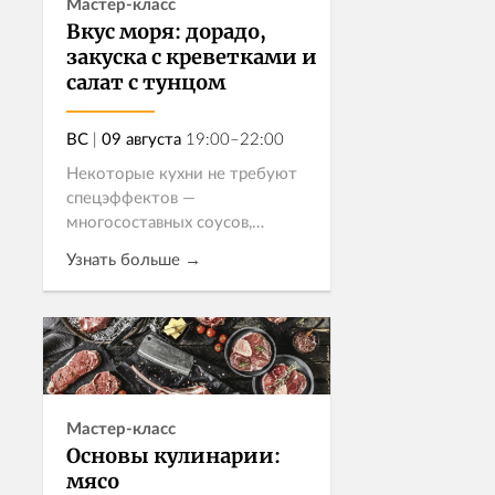
Мастер-класс
Вкус моря: дорадо,
закуска с креветками и
салат с тунцом
ВС
|
09 августа
19:00–22:00
Некоторые кухни не требуют
спецэффектов —
многосоставных соусов,
сложных техник, редких
Узнать больше →
ингредиентов.
Средиземноморская — как раз
из таких, ведь в ее основе
Записаться
простые понятные продукты,
свежий вкус, мин...
Мастер-класс
Основы кулинарии:
мясо