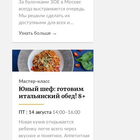
За булочками ЗОЕ в Москве
всегда выстраивается очередь.
Мы решили сделать их
доступными для всех и
пригласили Бренд-шеф пекаря
Узнать больше →
ЗОЕ Александру Моисееву,
чтобы раскрыть все секреты
создания культовой вы...
Записаться
Мастер-класс
Юный шеф: готовим
итальянский обед! 8+
ПТ
|
14 августа
14:00–16:00
Новая кухня открывается
ребенку легче всего через
вкусное и понятное. Аппетитная