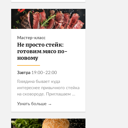
японское якинику из рибая и
тартар в азиатском стиле.
Записаться
Каждое б...
Мастер-класс
Не просто стейк:
готовим мясо по-
новому
Завтра
19:00–22:00
Говядина бывает куда
интереснее привычного стейка
на сковороде. Приглашаем
попробовать три блюда, в
Узнать больше →
которых знакомый продукт
раскрывается неожиданно — и
не забудьте оставить место для
Записаться
десерта.