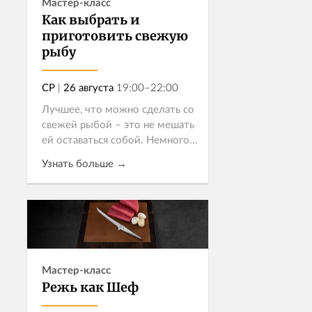
Мастер-класс
Как выбрать и
приготовить свежую
рыбу
СР
|
26 августа
19:00–22:00
Лучшее, что можно сделать со
свежей рыбой – это не мешать
ей оставаться собой. Немного
лимона, веточка тимьяна и
Узнать больше →
точное время на огне – этого
вполне достаточно. Как из
минимума ингредиентов
Записаться
рождается...
Мастер-класс
Режь как Шеф