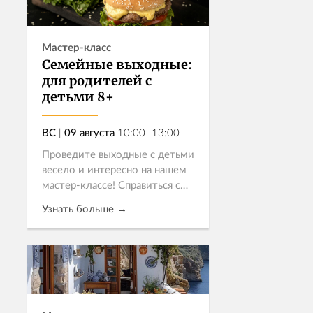
Мастер-класс
Семейные выходные:
для родителей с
детьми 8+
ВС
|
09 августа
10:00–13:00
Проведите выходные с детьми
весело и интересно на нашем
мастер-классе! Справиться с
приготовлением этих блюд
Узнать больше →
юным участникам помогут не
только наши профессиональные
повара, но и родители, ведь
Записаться
стоимос...