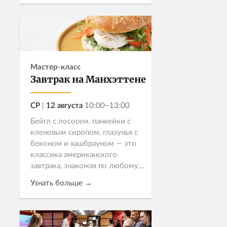
отличный шанс попробовать
себя в роли шефа и научиться
Записаться
готовить блюд...
Мастер-класс
Завтрак на Манхэттене
СР
|
12 августа
10:00–13:00
Бейгл с лососем, панкейки с
кленовым сиропом, глазунья с
беконом и хашбрауном — это
классика американского
завтрака, знакомая по любому
фильму про Нью-Йорк.
Узнать больше →
Приглашаем на
гастрономическое утро:
попроб...
Записаться