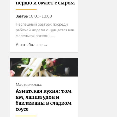
пердю и омлет с сыром
Завтра
10:00–13:00
Неспешный завтрак посреди
рабочей недели ощущается как
маленькая роскошь.
Приглашаем на
Узнать больше →
гастрономическое утро во
французском стиле: проведите
утро так, как обычно
Записаться
получается только в отпуске.
Мастер-класс
Азиатская кухня: том
ям, лапша удон и
баклажаны в сладком
соусе