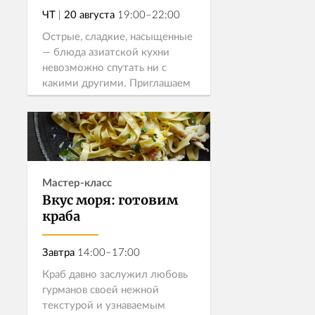
ЧТ
|
20 августа
19:00–22:00
Острые, сладкие, насыщенные
— блюда азиатской кухни
невозможно спутать ни с
какими другими. Приглашаем
вас в гастрономическое
путешествие, где вы попробуете
Узнать больше →
легендарные азиатские блюда.
Записаться
Мастер-класс
Вкус моря: готовим
краба
Завтра
14:00–17:00
Краб давно заслужил любовь
гурманов своей нежной
текстурой и узнаваемым