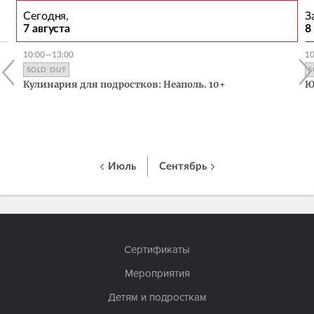
Сегодня,
З
7 августа
8
10:00—13:00
1
SOLD OUT
S
Кулинария для подростков: Неаполь. 10+
Ю
Июль
Сентябрь
Сертификаты
Мероприятия
Детям и подросткам