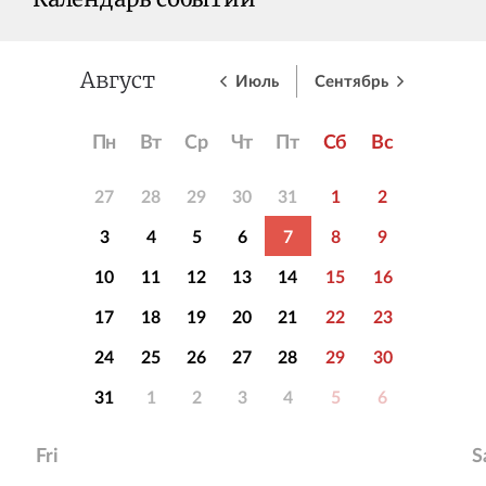
Календарь событий
Июль
Сентябрь
Август
Пн
Вт
Ср
Чт
Пт
Сб
Вс
27
28
29
30
31
1
2
3
4
5
6
7
8
9
10
11
12
13
14
15
16
17
18
19
20
21
22
23
24
25
26
27
28
29
30
31
1
2
3
4
5
6
Fri
S