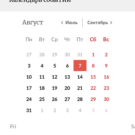
Календарь событий
Июль
Сентябрь
Август
Пн
Вт
Ср
Чт
Пт
Сб
Вс
27
28
29
30
31
1
2
3
4
5
6
7
8
9
10
11
12
13
14
15
16
17
18
19
20
21
22
23
24
25
26
27
28
29
30
31
1
2
3
4
5
6
Fri
S