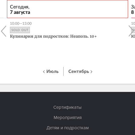
Сегодня,
З
7 августа
8
10:00—13:00
1
SOLD OUT
S
Кулинария для подростков: Неаполь. 10+
Ю
Июль
Сентябрь
Сертификаты
Мероприятия
Детям и подросткам