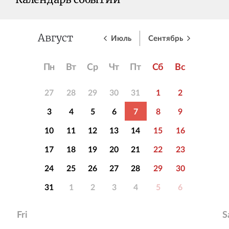
Календарь событий
Июль
Сентябрь
Август
Пн
Вт
Ср
Чт
Пт
Сб
Вс
27
28
29
30
31
1
2
3
4
5
6
7
8
9
10
11
12
13
14
15
16
17
18
19
20
21
22
23
24
25
26
27
28
29
30
31
1
2
3
4
5
6
Fri
S