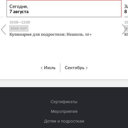
Сегодня,
З
7 августа
8
10:00—13:00
1
SOLD OUT
S
Кулинария для подростков: Неаполь. 10+
Ю
Июль
Сентябрь
Сертификаты
Мероприятия
Детям и подросткам