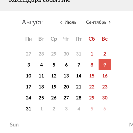
Календарь событий
Июль
Сентябрь
Август
Пн
Вт
Ср
Чт
Пт
Сб
Вс
27
28
29
30
31
1
2
3
4
5
6
7
8
9
10
11
12
13
14
15
16
17
18
19
20
21
22
23
24
25
26
27
28
29
30
31
1
2
3
4
5
6
Sun
M