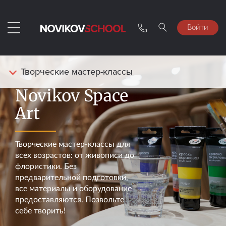
Войти
Творческие мастер-классы
Novikov Space
Art
Творческие мастер-классы для
всех возрастов: от живописи до
флористики. Без
предварительной подготовки,
все материалы и оборудование
предоставляются. Позвольте
себе творить!