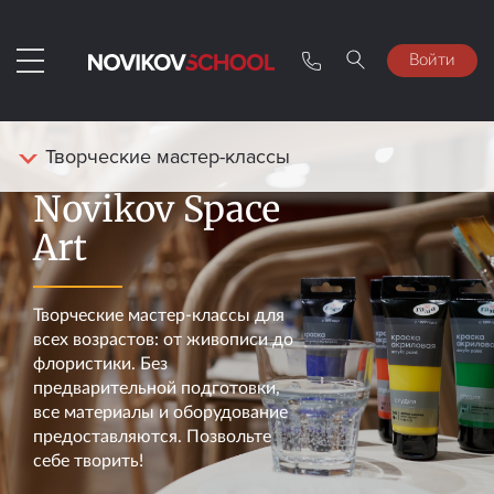
Войти
Творческие мастер-классы
Novikov Space
Art
Творческие мастер-классы для
всех возрастов: от живописи до
флористики. Без
предварительной подготовки,
все материалы и оборудование
предоставляются. Позвольте
себе творить!