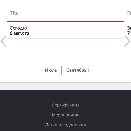
Thu
F
Сегодня,
З
6 августа
7
Июль
Сентябрь
Сертификаты
Мероприятия
Детям и подросткам